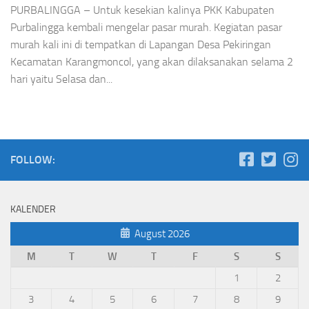
PURBALINGGA – Untuk kesekian kalinya PKK Kabupaten
Purbalingga kembali mengelar pasar murah. Kegiatan pasar
murah kali ini di tempatkan di Lapangan Desa Pekiringan
Kecamatan Karangmoncol, yang akan dilaksanakan selama 2
hari yaitu Selasa dan...
FOLLOW:
KALENDER
August 2026
M
T
W
T
F
S
S
1
2
3
4
5
6
7
8
9