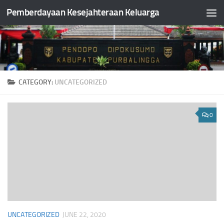
Pemberdayaan Kesejahteraan Keluarga
Skip to content
CATEGORY:
UNCATEGORIZED
0
UNCATEGORIZED
JUNE 22, 2020