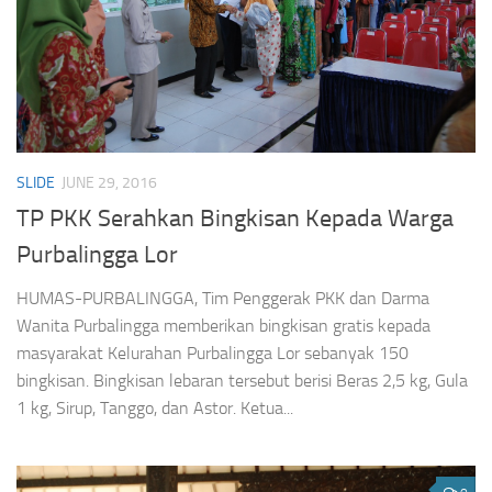
SLIDE
JUNE 29, 2016
TP PKK Serahkan Bingkisan Kepada Warga
Purbalingga Lor
HUMAS-PURBALINGGA, Tim Penggerak PKK dan Darma
Wanita Purbalingga memberikan bingkisan gratis kepada
masyarakat Kelurahan Purbalingga Lor sebanyak 150
bingkisan. Bingkisan lebaran tersebut berisi Beras 2,5 kg, Gula
1 kg, Sirup, Tanggo, dan Astor. Ketua...