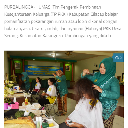
PURBALINGGA-HUMAS, Tim Pengerak Pembinaan
Kesejahteraan Keluarga (TP PKK ) Kabupaten Cilacap belajar
pemanfaatan pekarangan rumah atau lebih dikenal dengan
halaman, asri, teratur, indah, dan nyaman (Hatinya) PKK Desa
Serang, Kecamatan Karangreja. Rombongan yang diikuti...
0